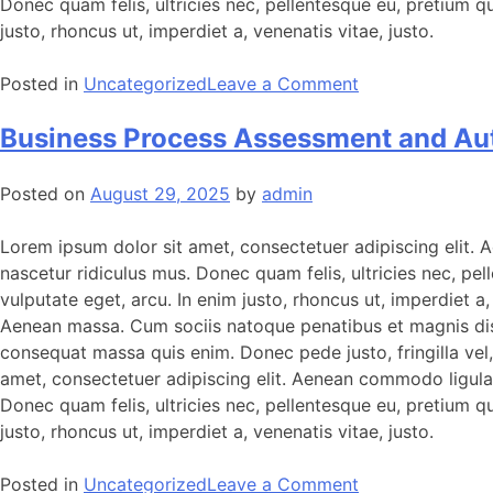
Donec quam felis, ultricies nec, pellentesque eu, pretium qu
justo, rhoncus ut, imperdiet a, venenatis vitae, justo.
Posted in
Uncategorized
Leave a Comment
Business Process Assessment and Au
Posted on
August 29, 2025
by
admin
Lorem ipsum dolor sit amet, consectetuer adipiscing elit.
nascetur ridiculus mus. Donec quam felis, ultricies nec, pel
vulputate eget, arcu. In enim justo, rhoncus ut, imperdiet 
Aenean massa. Cum sociis natoque penatibus et magnis dis p
consequat massa quis enim. Donec pede justo, fringilla vel, 
amet, consectetuer adipiscing elit. Aenean commodo ligula
Donec quam felis, ultricies nec, pellentesque eu, pretium qu
justo, rhoncus ut, imperdiet a, venenatis vitae, justo.
Posted in
Uncategorized
Leave a Comment