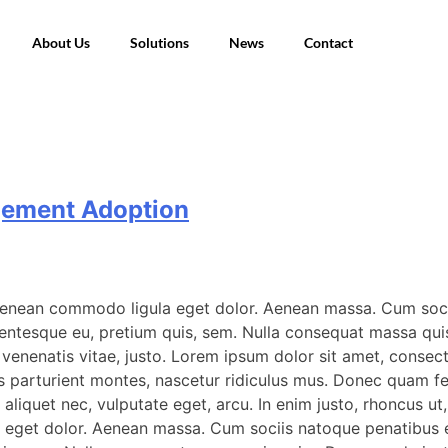
About Us
Solutions
News
Contact
agement Adoption
 Aenean commodo ligula eget dolor. Aenean massa. Cum soci
lentesque eu, pretium quis, sem. Nulla consequat massa quis 
a, venenatis vitae, justo. Lorem ipsum dolor sit amet, conse
arturient montes, nascetur ridiculus mus. Donec quam felis,
aliquet nec, vulputate eget, arcu. In enim justo, rhoncus ut,
 eget dolor. Aenean massa. Cum sociis natoque penatibus et